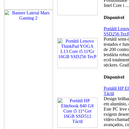
Possibilidade 
Intel Core i ...
Disponivel
Portátil Len
SSD256 Tec
Portátil semi-
testados e fun
de 200 contro
lendária rob
ecrã totalmen
stickers. Grad
Disponivel
Portátil HP 
Táctil
Design brilhan
em alumínio, 
Este PC leve 
exigem desemp
video-chamada
avançados, co