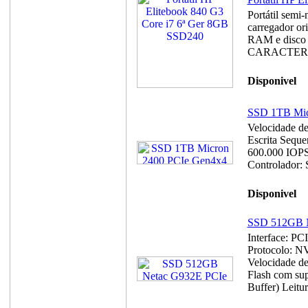
Portátil semi
carregador or
RAM e disco 
CARACTERÍST
Disponivel
SSD 1TB Mic
Velocidade de
Escrita Seque
600.000 IOPS
Controlador:
Disponivel
SSD 512GB N
Interface: PC
Protocolo: N
Velocidade d
Flash com su
Buffer) Leitur