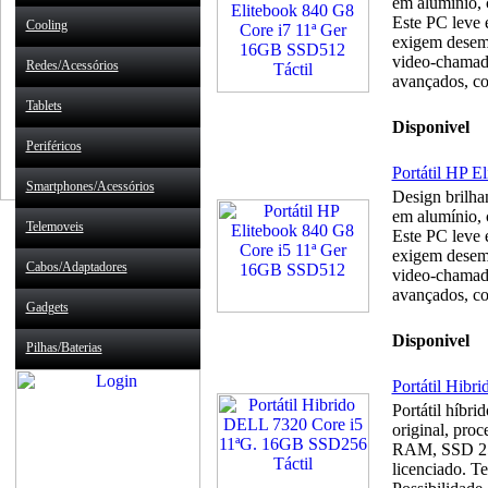
em alumínio, 
Este PC leve 
Cooling
exigem desemp
video-chamada
Redes/Acessórios
avançados, co
Tablets
Disponivel
Periféricos
Portátil HP 
Smartphones/Acessórios
Design brilhan
em alumínio, 
Telemoveis
Este PC leve 
exigem desemp
Cabos/Adaptadores
video-chamada
avançados, co
Gadgets
Disponivel
Pilhas/Baterias
Portátil Hib
Portátil híbri
original, pro
RAM, SSD 256
licenciado. Te