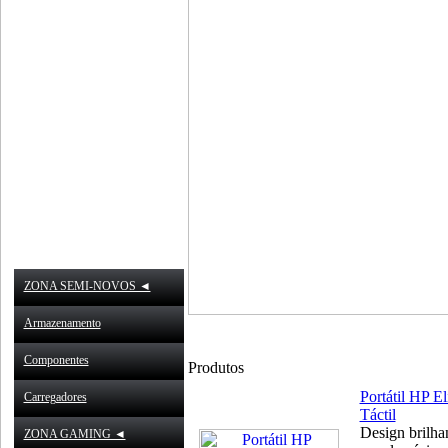
ZONA SEMI-NOVOS ◄
Armazenamento
Componentes
Produtos
Portátil HP 
Carregadores
Táctil
Design brilhan
ZONA GAMING ◄