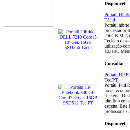
Disponivel
Portátil Hib
Táctil
Portátil híbri
processador 
256GB M.2, ec
Teclado destac
utilização com
10310U Mem&
Consultar
Portátil HP 
Tec.PT
Portátil Full 
nova, ecrã no
stickers ! Des
ultrafino em 
estreita. Est
profissionais
Disponivel